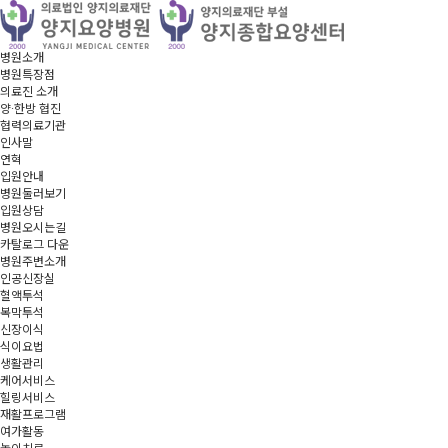
병원소개
병원특장점
의료진 소개
양·한방 협진
협력의료기관
인사말
연혁
입원안내
병원둘러보기
입원상담
병원오시는길
카탈로그 다운
병원주변소개
인공신장실
혈액투석
복막투석
신장이식
식이요법
생활관리
케어서비스
힐링서비스
재활프로그램
여가활동