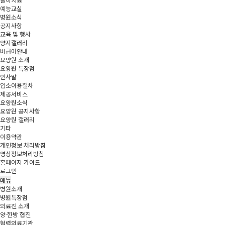
놀이치료
예능교실
병원소식
공지사항
교육 및 행사
양지갤러리
비급여안내
요양원 소개
요양원 특장점
인사말
입소이용절차
제공서비스
요양원소식
요양원 공지사항
요양원 갤러리
기타
이용약관
개인정보 처리방침
영상정보처리방침
홈페이지 가이드
로그인
메뉴
병원소개
병원특장점
의료진 소개
양·한방 협진
협력의료기관