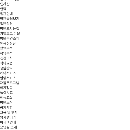
인사말
연혁
입원안내
병원둘러보기
입원상담
병원오시는길
카탈로그 다운
병원주변소개
인공신장실
혈액투석
복막투석
신장이식
식이요법
생활관리
케어서비스
힐링서비스
재활프로그램
여가활동
놀이치료
예능교실
병원소식
공지사항
교육 및 행사
양지갤러리
비급여안내
요양원 소개