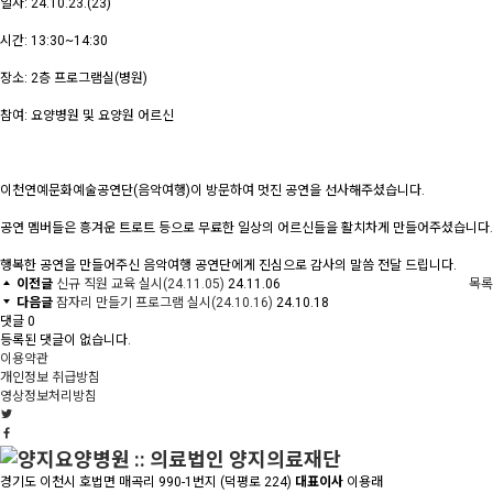
일자: 24.10.23.(23)
시간: 13:30~14:30
장소: 2층 프로그램실(병원)
참여: 요양병원 및 요양원 어르신
이천연예문화예술공연단(음악여행)이 방문하여 멋진 공연을 선사해주셨습니다.
공연 멤버들은 흥겨운 트로트 등으로 무료한 일상의 어르신들을 활치차게 만들어주셨습니다.
행복한 공연을 만들어주신 음악여행 공연단에게 진심으로 감사의 말씀 전달 드립니다.
이전글
신규 직원 교육 실시(24.11.05)
24.11.06
목록
다음글
잠자리 만들기 프로그램 실시(24.10.16)
24.10.18
댓글
0
등록된 댓글이 없습니다.
이용약관
개인정보 취급방침
영상정보처리방침
경기도 이천시 호법면 매곡리 990-1번지 (덕평로 224)
대표이사
이용래