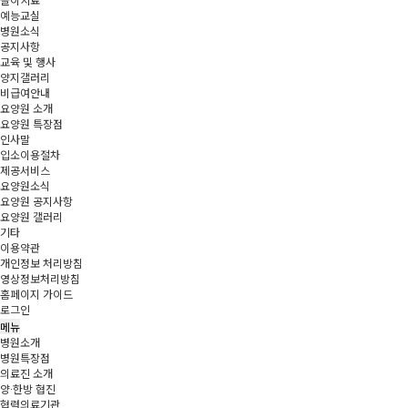
놀이치료
예능교실
병원소식
공지사항
교육 및 행사
양지갤러리
비급여안내
요양원 소개
요양원 특장점
인사말
입소이용절차
제공서비스
요양원소식
요양원 공지사항
요양원 갤러리
기타
이용약관
개인정보 처리방침
영상정보처리방침
홈페이지 가이드
로그인
메뉴
병원소개
병원특장점
의료진 소개
양·한방 협진
협력의료기관