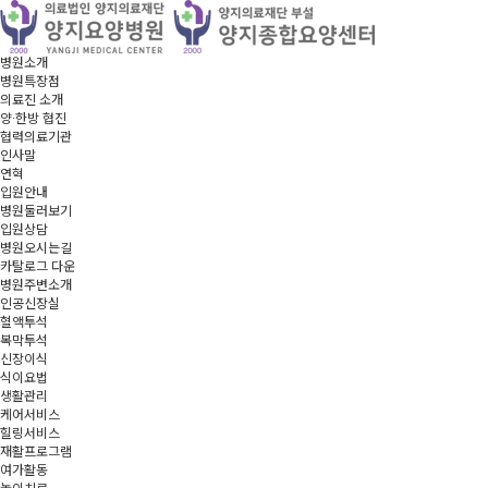
병원소개
병원특장점
의료진 소개
양·한방 협진
협력의료기관
인사말
연혁
입원안내
병원둘러보기
입원상담
병원오시는길
카탈로그 다운
병원주변소개
인공신장실
혈액투석
복막투석
신장이식
식이요법
생활관리
케어서비스
힐링서비스
재활프로그램
여가활동