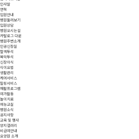
인사말
연혁
입원안내
병원둘러보기
입원상담
병원오시는길
카탈로그 다운
병원주변소개
인공신장실
혈액투석
복막투석
신장이식
식이요법
생활관리
케어서비스
힐링서비스
재활프로그램
여가활동
놀이치료
예능교실
병원소식
공지사항
교육 및 행사
양지갤러리
비급여안내
요양원 소개