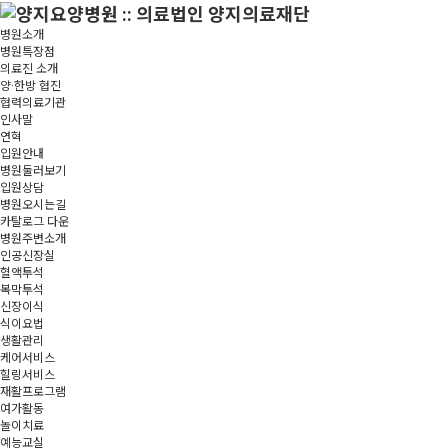
병원소개
병원특장점
의료진 소개
양·한방 협진
협력의료기관
인사말
연혁
입원안내
병원둘러보기
입원상담
병원오시는길
카탈로그 다운
병원주변소개
인공신장실
혈액투석
복막투석
신장이식
식이요법
생활관리
케어서비스
힐링서비스
재활프로그램
여가활동
놀이치료
예능교실