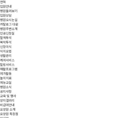
연혁
입원안내
병원둘러보기
입원상담
병원오시는길
카탈로그 다운
병원주변소개
인공신장실
혈액투석
복막투석
신장이식
식이요법
생활관리
케어서비스
힐링서비스
재활프로그램
여가활동
놀이치료
예능교실
병원소식
공지사항
교육 및 행사
양지갤러리
비급여안내
요양원 소개
요양원 특장점