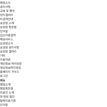
병원소식
공지사항
교육 및 행사
양지갤러리
비급여안내
요양원 소개
요양원 특장점
인사말
입소이용절차
제공서비스
요양원소식
요양원 공지사항
요양원 갤러리
기타
이용약관
개인정보 처리방침
영상정보처리방침
홈페이지 가이드
로그인
메뉴
병원소개
병원특장점
의료진 소개
양·한방 협진
협력의료기관
인사말